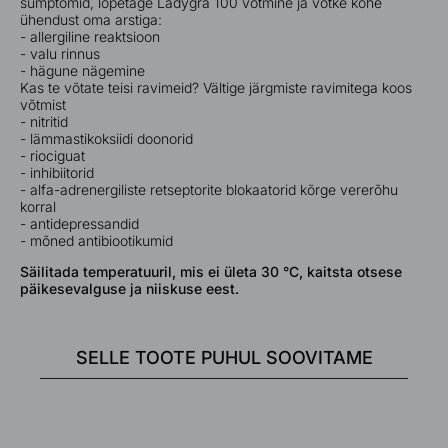
sümptomid, lõpetage Ladygra 100 võtmine ja võtke kohe
ühendust oma arstiga:
- allergiline reaktsioon
- valu rinnus
- hägune nägemine
Kas te võtate teisi ravimeid? Vältige järgmiste ravimitega koos
võtmist
- nitritid
- lämmastikoksiidi doonorid
- riociguat
- inhibiitorid
- alfa-adrenergiliste retseptorite blokaatorid kõrge vererõhu
korral
- antidepressandid
- mõned antibiootikumid
Säilitada temperatuuril, mis ei ületa 30 °C, kaitsta otsese
päikesevalguse ja niiskuse eest.
SELLE TOOTE PUHUL SOOVITAME