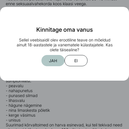
enne seksuaalvahekorda koos klaasi veega.
Soovitatav annus on 50 mg, kusjuures suuremate kui 100 mg
annuste võtmisel ei suurene toime.
Ravimi toime kestab 4-6 tundi.
Võetud kogust võib vähendada, kui toime on liiga tugev.
Et tohi võtta rohkem kui üks kord päevas.
Kinnitage oma vanus
Ei tohi kasutada lastel ja alla 18-aastastel tüdrukutel.
Paluneb konsulteerida arstiga.
Sellel veebisaidil olev erootiline teave on mõeldud
ainult 18-aastastele ja vanematele külastajatele. Kas
Ainformatsiooni saamiseks konsulteerige oma arstiga.
olete täisealine?
Mõeldavad kõrvaltoimed
JAH
EI
Ladygra 100 võib põhjustada kergeid kõrvaltoimeid, mis ei
esine kõigil inimestel, on kerged kuni mõõdukad ja kestavad
lühikest aega. Palun olge teadlik järgmistest kergetest
sümptomitest:
- peavalu
- nahapunetus
- punased silmad
- lihasvalu
- hägune nägemine
- nina limaskesta põletik
- kerge väsimus
- unisus
Suurimad kõrvaltoimed on harva esinevad, kui teil tekivad need