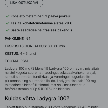
LISA OSTUKORVI
Kohaletoimetamine 1-3 päeva jooksul
Tasuta kohaletoimetamine alates 29 €
Saate saadetise neutraalses pakendis
PAKKIMINE
: N4
EKSPOSITSIOONI ALGUS
: 30 -60 min.
KESTUS
: 4 - 6 tundi
TOOTJA
: RSM
Ladygra 100 mg (Sildenafiil) Ladygra 100 on ravim, mis aitab
naistel kogeda suuremat naudingut seksuaalvahekorra ajal,
samuti suurendab tundlikkust ja vereringet suguelundite
piirkonnas ning suurendab libiido. Ladygra sisaldab 100 mg
toimeainet sildenafiili tsitraati, mis on klassifitseeritud
fosfodiesteraasi tüüp 5 (PDE5) inhibiitoriks.
Kuidas võtta Ladygra 100?
Tablett tuleb purustamata kujul võtta vähemalt 30-40 minutit