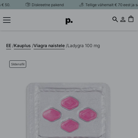
 50.
Diskreetne pakend
Tellige vähemalt € 70 eest ja sa
EE
/
Kauplus
/
Viagra naistele
/
Ladygra 100 mg
Sildenafiil