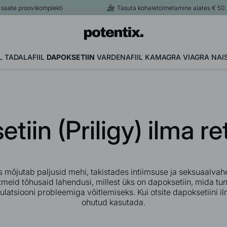
ate proovikomplekti
Tasuta kohaletoimetamine alates € 50.
L
TADALAFIIL
DAPOKSETIIN
VARDENAFIIL
KAMAGRA
VIAGRA NAI
tiin (Priligy) ilma re
mõjutab paljusid mehi, takistades intiimsuse ja seksuaalvahek
meid tõhusaid lahendusi, millest üks on dapoksetiin, mida tun
atsiooni probleemiga võitlemiseks. Kui otsite dapoksetiini ilm
ohutud kasutada.