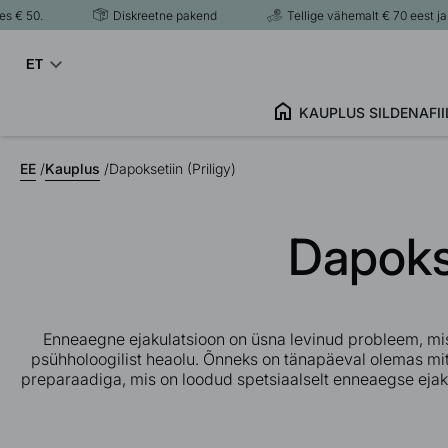
 50.
Diskreetne pakend
Tellige vähemalt € 70 eest ja sa
ET
KAUPLUS
SILDENAFII
EE
/
Kauplus
/
Dapoksetiin (Priligy)
Dapokse
Enneaegne ejakulatsioon on üsna levinud probleem, mis 
psühholoogilist heaolu. Õnneks on tänapäeval olemas mit
preparaadiga, mis on loodud spetsiaalselt enneaegse ejakul