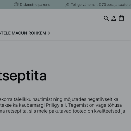
Diskreetne pakend
Tellige vähemalt € 70 eest ja saate proo
ROHKEM
STELE
MACUN
tseptita
orra täielikku nautimist ning mõjutades negatiivselt ka
takse ka kaubamärgi Priligy all. Tegemist on väga tõhusa
a retseptita, siis meie pakutavad tooted on kvaliteetsed ja