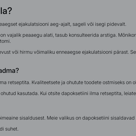
lla?
aegset ejakulatsiooni aeg-ajalt, sageli või isegi pidevalt.
on vajalik peaaegu alati, tasub konsulteerida arstiga. Mõnik
tomi.
evust või hirmu võimaliku enneaegse ejakulatsiooni pärast. Se
teadma?
lma retseptita. Kvaliteetsete ja ohutute toodete ostmiseks on 
utud kasutada. Kui otsite dapoksetiini ilma retseptita, leiat
toimeaine sisaldusest. Meie valikus on dapoksetiini sisalda
di suhet.