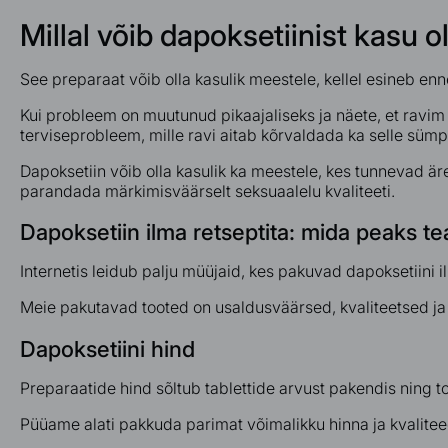
Millal võib dapoksetiinist kasu o
See preparaat võib olla kasulik meestele, kellel esineb enne
Kui probleem on muutunud pikaajaliseks ja näete, et ravim 
terviseprobleem, mille ravi aitab kõrvaldada ka selle sümp
Dapoksetiin võib olla kasulik ka meestele, kes tunnevad är
parandada märkimisväärselt seksuaalelu kvaliteeti.
Dapoksetiin ilma retseptita: mida peaks 
Internetis leidub palju müüjaid, kes pakuvad dapoksetiini i
Meie pakutavad tooted on usaldusväärsed, kvaliteetsed ja oh
Dapoksetiini hind
Preparaatide hind sõltub tablettide arvust pakendis ning 
Püüame alati pakkuda parimat võimalikku hinna ja kvalitee