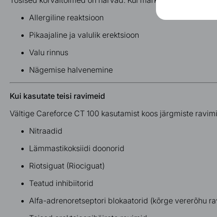
Tõsised kõrvaltoimed on harvad.
Kui märkate järgmisi süm
Allergiline reaktsioon
Pikaajaline ja valulik erektsioon
Valu rinnus
Nägemise halvenemine
Kui kasutate teisi ravimeid
Vältige Careforce CT 100 kasutamist koos järgmiste ravim
Nitraadid
Lämmastikoksiidi doonorid
Riotsiguat (Riociguat)
Teatud inhibiitorid
Alfa-adrenoretseptori blokaatorid (kõrge vererõhu ra