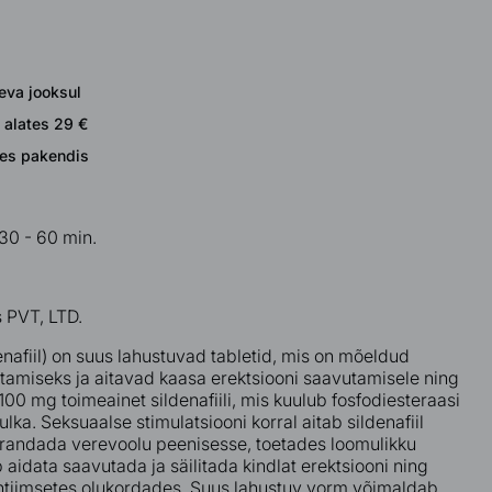
eva jooksul
 alates 29 €
ses pakendis
 30 - 60 min.
 PVT, LTD.
nafiil) on suus lahustuvad tabletid, mis on mõeldud
tamiseks ja aitavad kaasa erektsiooni saavutamisele ning
100 mg toimeainet sildenafiili, mis kuulub fosfodiesteraasi
hulka. Seksuaalse stimulatsiooni korral aitab sildenafiil
arandada verevoolu peenisesse, toetades loomulikku
 aidata saavutada ja säilitada kindlat erektsiooni ning
ntiimsetes olukordades. Suus lahustuv vorm võimaldab