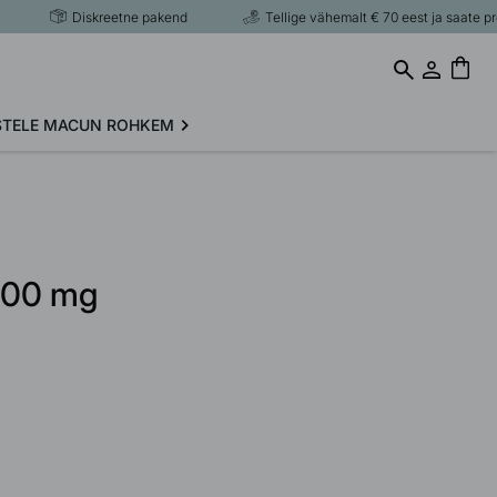
Diskreetne pakend
Tellige vähemalt € 70 eest ja saate proovik
ROHKEM
STELE
MACUN
100 mg