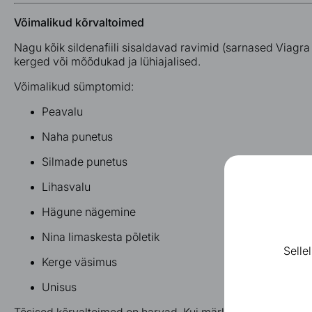
Võimalikud kõrvaltoimed
Nagu kõik
sildenafiili
sisaldavad ravimid (sarnased Viagra
kerged või mõõdukad ja lühiajalised
.
Võimalikud sümptomid:
Peavalu
Naha punetus
Silmade punetus
Lihasvalu
Hägune nägemine
Nina limaskesta põletik
Selle
Kerge väsimus
Unisus