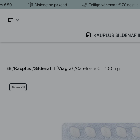
0.
Diskreetne pakend
Tellige vähemalt € 70 eest ja saate
ET
KAUPLUS
SILDENAFII
EE
/
Kauplus
/
Sildenafiil (Viagra)
/
Careforce CT 100 mg
Sildenafiil