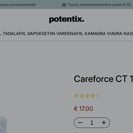
 proovikomplekti
Tasuta kohaletoimetamine alates € 50.
L
TADALAFIIL
DAPOKSETIIN
VARDENAFIIL
KAMAGRA
VIAGRA NAI
Careforce CT 
€ 17.00