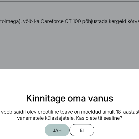
 toimega), võib ka
Careforce CT 100
põhjustada kergeid kõrval
Kinnitage oma vanus
l veebisaidil olev erootiline teave on mõeldud ainult 18-aastast
vanematele külastajatele. Kas olete täisealine?
JAH
EI