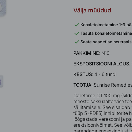
Välja müüdud
Kohaletoimetamine 1-3 pä
Tasuta kohaletoimetamine
Saate saadetise neutraal
PAKKIMINE
: N10
EKSPOSITSIOONI ALGUS
:
KESTUS
: 4 - 6 tundi
TOOTJA
: Sunrise Remedies
Careforce CT 100 mg (silde
meeste seksuaaltervise toe
säilitamisele. See sisaldab 
tüüp 5 (PDE5) inhibiitorite 
lõõgastada veresooni ja p
erektsioonivõimet. See võib
parandada enesekindlust i