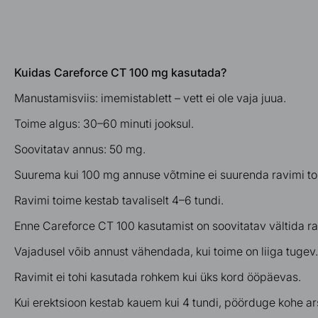
Kuidas Careforce CT 100 mg kasutada?
Manustamisviis:
imemistablett – vett ei ole vaja juua.
Toime algus:
30–60 minuti jooksul.
Soovitatav annus:
50 mg.
Suurema kui
100 mg annuse
võtmine ei suurenda ravimi to
Ravimi toime kestab tavaliselt
4–6 tundi
.
Enne
Careforce CT 100
kasutamist on soovitatav vältida
ra
Vajadusel võib annust
vähendada
, kui toime on liiga tugev.
Ravimit
ei tohi kasutada rohkem kui üks kord ööpäevas
.
Kui erektsioon kestab
kauem kui 4 tundi
, pöörduge kohe ars