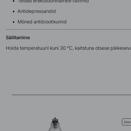
Teised erektsioonihäirete ravimid
Antidepressandid
Mõned antibiootikumid
Säilitamine
Hoida temperatuuril
kuni 30 °C
, kaitstuna
otsese päikeseva
Silden