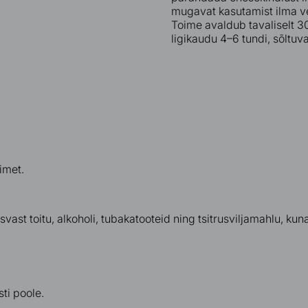
mugavat kasutamist ilma ve
Toime avaldub tavaliselt 3
ligikaudu 4–6 tundi, sõltuva
imet.
svast toitu, alkoholi, tubakatooteid ning tsitrusviljamahlu
, kun
ti poole.