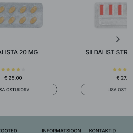
ALISTA 20 MG
SILDALIST STR
€ 25.00
€ 27.0
ISA OSTUKORVI
LISA OSTUK
TOOTED
INFORMATSIOON
KONTAKTID