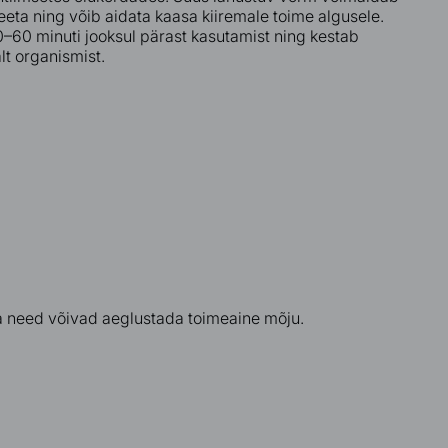
eta ning võib aidata kaasa kiiremale toime algusele.
0–60 minuti jooksul pärast kasutamist ning kestab
lt organismist.
a need võivad aeglustada toimeaine mõju.