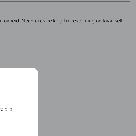
toimeid. Need ei esine kõigil meestel ning on tavaliselt
ele ja