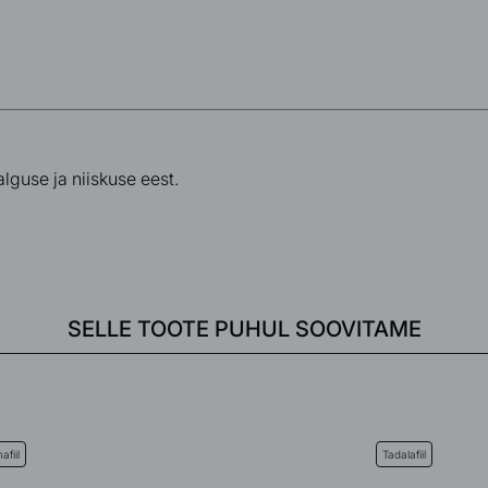
lguse ja niiskuse eest
.
SELLE TOOTE PUHUL SOOVITAME
afiil
Tadalafiil